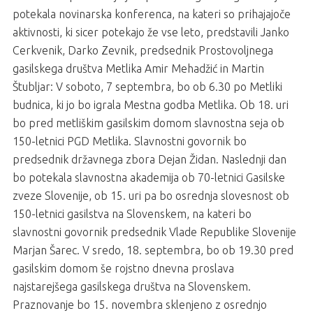
potekala novinarska konferenca, na kateri so prihajajoče
aktivnosti, ki sicer potekajo že vse leto, predstavili Janko
Cerkvenik, Darko Zevnik, predsednik Prostovoljnega
gasilskega društva Metlika Amir Mehadžić in Martin
Štubljar: V soboto, 7 septembra, bo ob 6.30 po Metliki
budnica, ki jo bo igrala Mestna godba Metlika. Ob 18. uri
bo pred metliškim gasilskim domom slavnostna seja ob
150-letnici PGD Metlika. Slavnostni govornik bo
predsednik državnega zbora Dejan Židan. Naslednji dan
bo potekala slavnostna akademija ob 70-letnici Gasilske
zveze Slovenije, ob 15. uri pa bo osrednja slovesnost ob
150-letnici gasilstva na Slovenskem, na kateri bo
slavnostni govornik predsednik Vlade Republike Slovenije
Marjan Šarec. V sredo, 18. septembra, bo ob 19.30 pred
gasilskim domom še rojstno dnevna proslava
najstarejšega gasilskega društva na Slovenskem.
Praznovanje bo 15. novembra sklenjeno z osrednjo