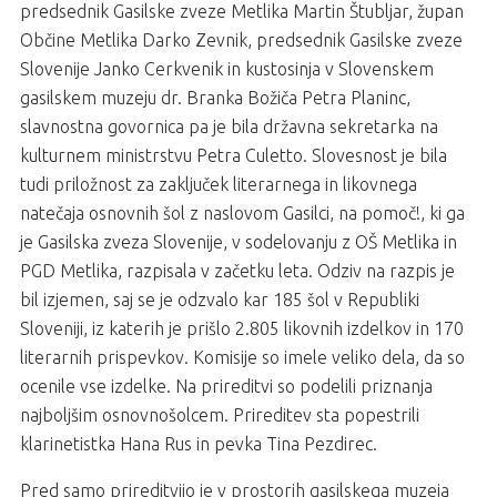
predsednik Gasilske zveze Metlika Martin Štubljar, župan
Občine Metlika Darko Zevnik, predsednik Gasilske zveze
Slovenije Janko Cerkvenik in kustosinja v Slovenskem
gasilskem muzeju dr. Branka Božiča Petra Planinc,
slavnostna govornica pa je bila državna sekretarka na
kulturnem ministrstvu Petra Culetto. Slovesnost je bila
tudi priložnost za zaključek literarnega in likovnega
natečaja osnovnih šol z naslovom Gasilci, na pomoč!, ki ga
je Gasilska zveza Slovenije, v sodelovanju z OŠ Metlika in
PGD Metlika, razpisala v začetku leta. Odziv na razpis je
bil izjemen, saj se je odzvalo kar 185 šol v Republiki
Sloveniji, iz katerih je prišlo 2.805 likovnih izdelkov in 170
literarnih prispevkov. Komisije so imele veliko dela, da so
ocenile vse izdelke. Na prireditvi so podelili priznanja
najboljšim osnovnošolcem. Prireditev sta popestrili
klarinetistka Hana Rus in pevka Tina Pezdirec.
Pred samo prireditvijo je v prostorih gasilskega muzeja