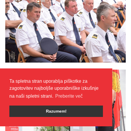
Ta spletna stran uporablja piškotke za
zagotovitev najboljše uporabniške izkušnje
na naši spletni strani.
Preberite več
Razumem!