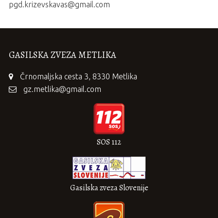
pgd.krizevskavas@gmail.com
GASILSKA ZVEZA METLIKA
Črnomaljska cesta 3, 8330 Metlika
gz.metlika@gmail.com
SOS 112
Gasilska zveza Slovenije