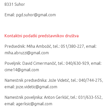
8331 Suhor
Email: pgd.suhor@gmail.com
Kontaktni podatki predstavnikov društva
Predsednik: Miha Ambožič, tel.: 051/380-227, email:
miha.abruzzi@gmail.com
Poveljnik: David Cimermančič, tel.: 040/630-929, email:
cime14@gmail.com
Namestnik predsednika: Jože Videtič, tel.: 040/744-275,
email: joze.videtic@gmail.com
Namestnik poveljnika: Anton Gerkšič, tel.: 031/633-552,
email: agerksic@gmail.com