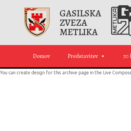
GASILSKA
ZVEZA
METLIKA
Domov
Predstavitev
70 
You can
create design
for this archive page in the Live Compos