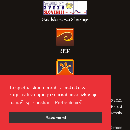
Gasilska zveza Slovenije
SPIN
VULKAN
Ta spletna stran uporablja piškotke za
zagotovitev najboljše uporabniške izkušnje
Gasilska zveza Metlika © 2026
na naši spletni strani.
Preberite več
Zasebnost in piškotki
Pravna obvestila
Razumem!