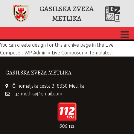
GASILSKA ZVEZA
METLIKA
You can
create design
for this archive page in the Live
Composer.
WP Admin > Live Composer > Templates.
GASILSKA ZVEZA METLIKA
Črnomaljska cesta 3, 8330 Metlika
gz.metlika@gmail.com
SOS 112