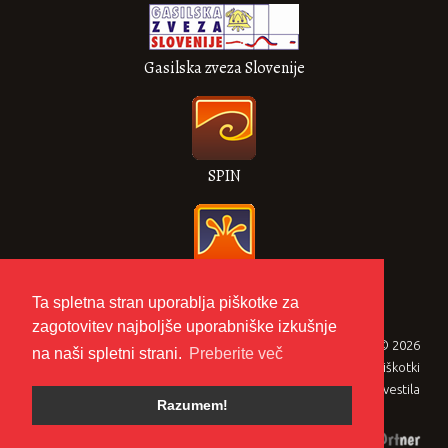
Gasilska zveza Slovenije
SPIN
VULKAN
Ta spletna stran uporablja piškotke za
zagotovitev najboljše uporabniške izkušnje
Gasilska zveza Metlika © 2026
na naši spletni strani.
Preberite več
Zasebnost in piškotki
Pravna obvestila
Razumem!