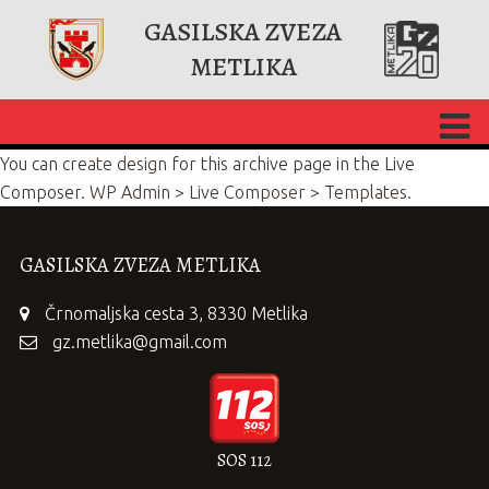
GASILSKA ZVEZA
METLIKA
You can
create design
for this archive page in the Live
Composer.
WP Admin > Live Composer > Templates.
GASILSKA ZVEZA METLIKA
Črnomaljska cesta 3, 8330 Metlika
gz.metlika@gmail.com
SOS 112