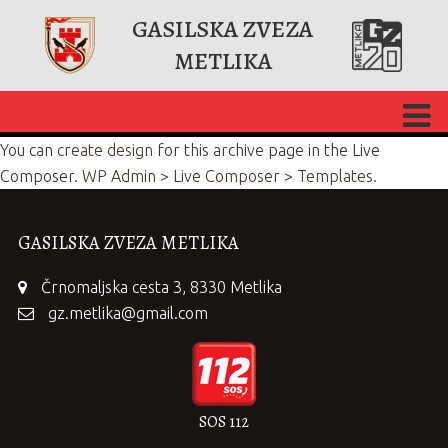
GASILSKA ZVEZA
METLIKA
You can
create design
for this archive page in the Live
Composer.
WP Admin > Live Composer > Templates.
GASILSKA ZVEZA METLIKA
Črnomaljska cesta 3, 8330 Metlika
gz.metlika@gmail.com
SOS 112