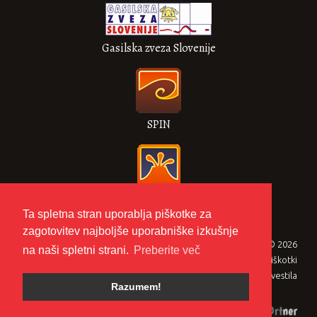
Gasilska zveza Slovenije
SPIN
VULKAN
Ta spletna stran uporablja piškotke za
zagotovitev najboljše uporabniške izkušnje
Gasilska zveza Metlika © 2026
na naši spletni strani.
Preberite več
Zasebnost in piškotki
Pravna obvestila
Razumem!