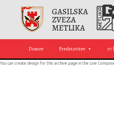
GASILSKA
ZVEZA
METLIKA
Domov
Predstavitev
70 
You can
create design
for this archive page in the Live Compos