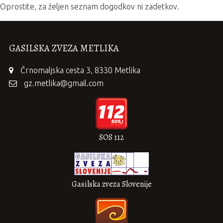
Oprostite, za željen seznam dogodkov ni zadetkov.
GASILSKA ZVEZA METLIKA
Črnomaljska cesta 3, 8330 Metlika
gz.metlika@gmail.com
SOS 112
Gasilska zveza Slovenije