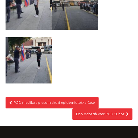
PGD metlika s plesom skozi epidemiološke čase
Dan odprtih vrat PGD Suhor