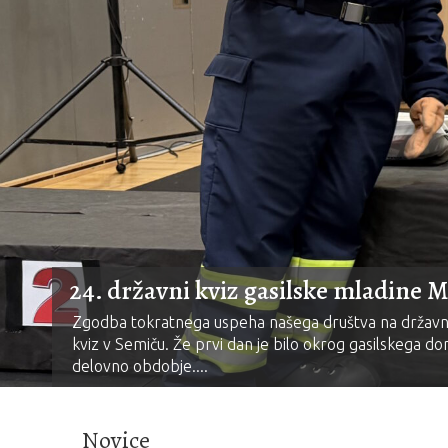
24. državni kviz gasilske mladine M
Zgodba tokratnega uspeha našega društva na državnem
kviz v Semiču. Že prvi dan je bilo okrog gasilskega d
delovno obdobje....
Novice