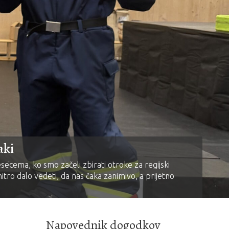
aki
cema, ko smo začeli zbirati otroke za regijski
tro dalo vedeti, da nas čaka zanimivo, a prijetno
Napovednik dogodkov