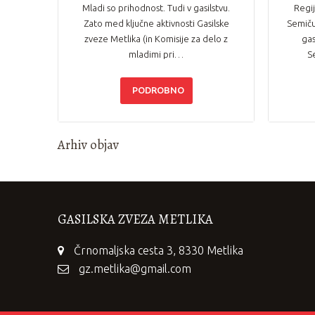
Mladi so prihodnost. Tudi v gasilstvu.
Regij
Zato med ključne aktivnosti Gasilske
Semiču
zveze Metlika (in Komisije za delo z
gas
mladimi pri…
S
PODROBNO
Arhiv objav
GASILSKA ZVEZA METLIKA
Črnomaljska cesta 3, 8330 Metlika
gz.metlika@gmail.com