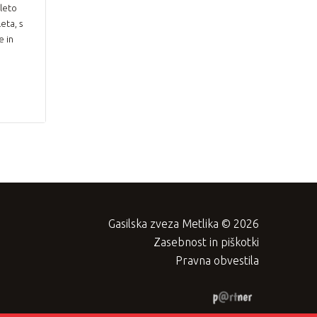
 leto
eta, s
e in
Gasilska zveza Metlika © 2026
Zasebnost in piškotki
Pravna obvestila