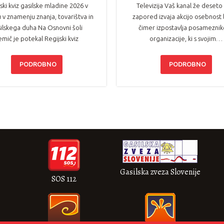
ski kviz gasilske mladine 2026 v
Televizija Vaš kanal že deseto
 v znamenju znanja, tovarištva in
zapored izvaja akcijo osebnost l
ilskega duha Na Osnovni šoli
čimer izpostavlja posameznik
emič je potekal Regijski kviz
organizacije, ki s svojim…
gasilske…
PODROBNO
PODROBNO
Gasilska zveza Slovenije
SOS 112