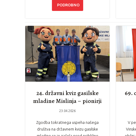
PODROBNO
24. državni kviz gasilske
69. 
mladine Mislinja – pionirji
PGD Lokvica državni
23.04.2026
prvaki
Zgodba tokratnega uspeha našega
V pe
društva na državnem kvizu gasilske
Vinsk
mladine se je začela pred približno
občni 