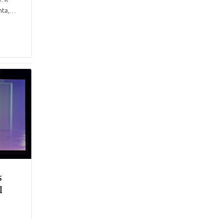
nta,…
5
l