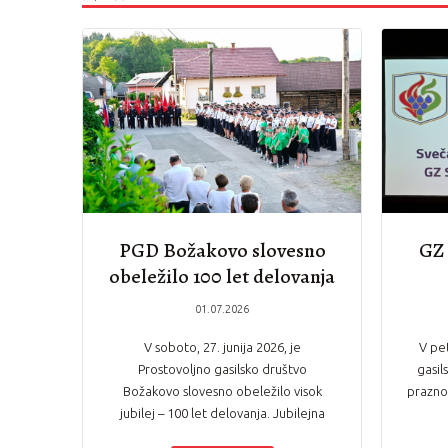
PGD Božakovo slovesno
GZ 
obeležilo 100 let delovanja
01.07.2026
V soboto, 27. junija 2026, je
V pet
Prostovoljno gasilsko društvo
gasil
Božakovo slovesno obeležilo visok
praznov
jubilej – 100 let delovanja. Jubilejna
prireditev…