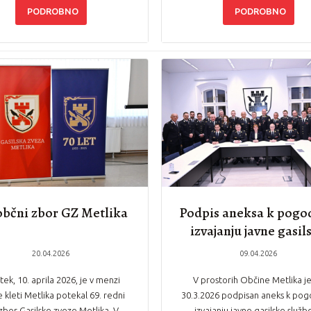
PODROBNO
PODROBNO
občni zbor GZ Metlika
Podpis aneksa k pogo
izvajanju javne gasil
službe
20.04.2026
09.04.2026
tek, 10. aprila 2026, je v menzi
V prostorih Občine Metlika je
e kleti Metlika potekal 69. redni
30.3.2026 podpisan aneks k pog
zbor Gasilske zveze Metlika. V…
izvajanju javne gasilske služb