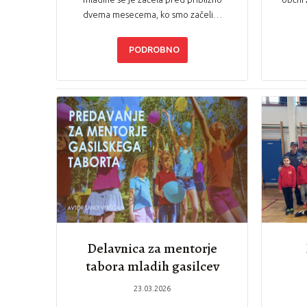
dvema mesecema, ko smo začeli…
PODROBNO
Delavnica za mentorje
tabora mladih gasilcev
GZM
23.03.2026