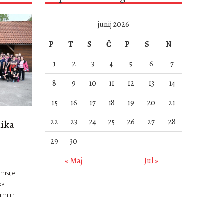
junij 2026
P
T
S
Č
P
S
N
1
2
3
4
5
6
7
8
9
10
11
12
13
14
15
16
17
18
19
20
21
22
23
24
25
26
27
28
lika
29
30
« Maj
Jul »
misije
ka
mi in