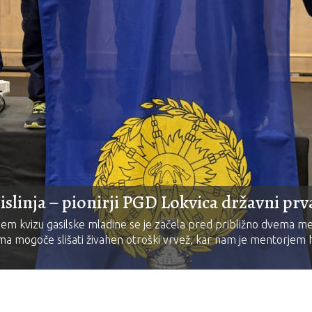
islinja – pionirji PGD Lokvica državni prv
 kvizu gasilske mladine se je začela pred približno dvema mese
oma mogoče slišati živahen otroški vrvež, kar nam je mentorjem hi