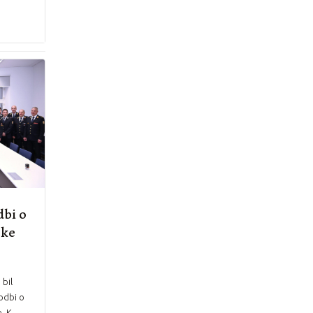
dbi o
ske
 bil
odbi o
e. K