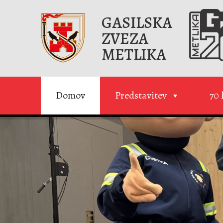
GASILSKA
ZVEZA
METLIKA
Domov
Predstavitev
70 