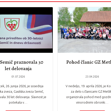
Semič praznovala 30
Pohod članic GZ Met
let delovanja
01.07.2026
23.04.2026
ek, 26. junija 2026, je sosednja
V nedeljo, 19. aprila 2026, je Ko
ska zveza, Gasilska zveza Semič,
za delo s članicami GZ Metli
ala 30 let delovanja. Slavnost je
organizirala pohod med gozdni
potekala v…
vinorodnimi obronki…