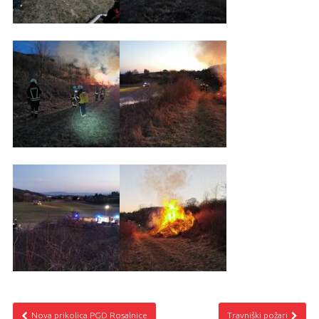
Nova prikolica PGD Rosalnice
Travniški požari