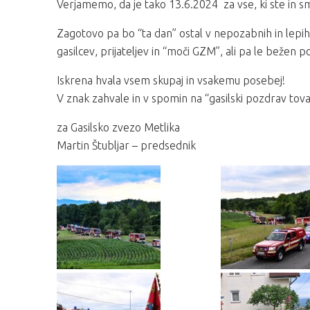
Verjamemo, da je tako 13.6.2024 za vse, ki ste in s
Zagotovo pa bo “ta dan” ostal v nepozabnih in lepi
gasilcev, prijateljev in “moči GZM”, ali pa le bežen
Iskrena hvala vsem skupaj in vsakemu posebej!
V znak zahvale in v spomin na “gasilski pozdrav tova
za Gasilsko zvezo Metlika
Martin Štubljar – predsednik