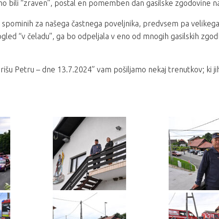
mo bili “zraven”, postal en pomemben dan gasilske zgodovine na
h spominih za našega častnega poveljnika, predvsem pa velikega 
 pogled “v čeladu”, ga bo odpeljala v eno od mnogih gasilskih zgo
rišu Petru – dne 13.7.2024” vam pošiljamo nekaj trenutkov; ki jih