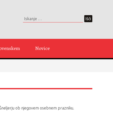
Slovenskem
Novice
ru Šneljerju ob njegovem osebnem prazniku.