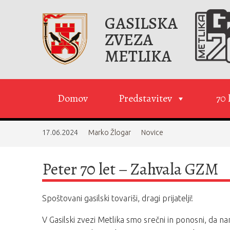
GASILSKA
ZVEZA
METLIKA
Domov
Predstavitev
70 
17.06.2024
Marko Žlogar
Novice
Peter 70 let – Zahvala GZM
Spoštovani gasilski tovariši, dragi prijatelji!
V Gasilski zvezi Metlika smo srečni in ponosni, da n