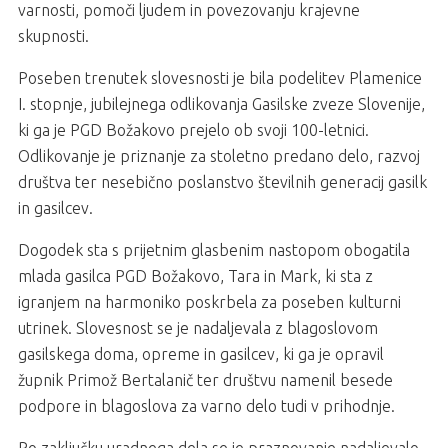
varnosti, pomoči ljudem in povezovanju krajevne
skupnosti.
Poseben trenutek slovesnosti je bila podelitev Plamenice
I. stopnje, jubilejnega odlikovanja Gasilske zveze Slovenije,
ki ga je PGD Božakovo prejelo ob svoji 100-letnici.
Odlikovanje je priznanje za stoletno predano delo, razvoj
društva ter nesebično poslanstvo številnih generacij gasilk
in gasilcev.
Dogodek sta s prijetnim glasbenim nastopom obogatila
mlada gasilca PGD Božakovo, Tara in Mark, ki sta z
igranjem na harmoniko poskrbela za poseben kulturni
utrinek. Slovesnost se je nadaljevala z blagoslovom
gasilskega doma, opreme in gasilcev, ki ga je opravil
župnik Primož Bertalanič ter društvu namenil besede
podpore in blagoslova za varno delo tudi v prihodnje.