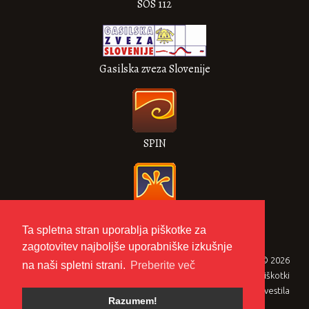
SOS 112
Gasilska zveza Slovenije
SPIN
VULKAN
Ta spletna stran uporablja piškotke za
zagotovitev najboljše uporabniške izkušnje
Gasilska zveza Metlika © 2026
na naši spletni strani.
Preberite več
Zasebnost in piškotki
Pravna obvestila
Razumem!