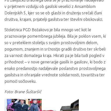
Po zaključku uradnega dela se je praznovanje nadaljevalo
v prijetnem vzdušju ob gasilski veselici z Ansamblom
Dolenjskih 5, kjer so se ob glasbi in druženju srečali člani
društva, krajani, prijatelji gasilstva ter številni obiskovalci.
Stoletnica PGD Božakovo je bila mnogo več kot le
praznovanje pomembnega jubileja. Bila je poklon vsem, ki
so v preteklem stoletju s svojim prostovoljnim delom,
pogumom, znanjem in srčnostjo gradili društvo ter skrbeli
za varnost domačega kraja. Hkrati pa je bila tudi pogled v
prihodnost – v nove generacije gasilk in gasilcev, ki bodo z
enako predanostjo nadaljevale poslanstvo prostovoljnega
gasilstva in ohranjale vrednote solidarnosti, tovarištva ter
pomoči sočloveku.
Foto: Brane Šuštaršič