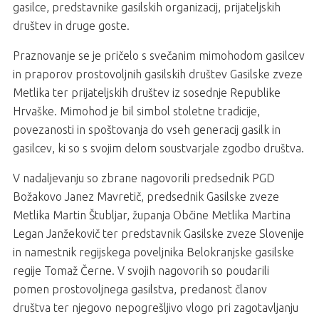
gasilce, predstavnike gasilskih organizacij, prijateljskih
društev in druge goste.
Praznovanje se je pričelo s svečanim mimohodom gasilcev
in praporov prostovoljnih gasilskih društev Gasilske zveze
Metlika ter prijateljskih društev iz sosednje Republike
Hrvaške. Mimohod je bil simbol stoletne tradicije,
povezanosti in spoštovanja do vseh generacij gasilk in
gasilcev, ki so s svojim delom soustvarjale zgodbo društva.
V nadaljevanju so zbrane nagovorili predsednik PGD
Božakovo Janez Mavretič, predsednik Gasilske zveze
Metlika Martin Štubljar, županja Občine Metlika Martina
Legan Janžekovič ter predstavnik Gasilske zveze Slovenije
in namestnik regijskega poveljnika Belokranjske gasilske
regije Tomaž Černe. V svojih nagovorih so poudarili
pomen prostovoljnega gasilstva, predanost članov
društva ter njegovo nepogrešljivo vlogo pri zagotavljanju