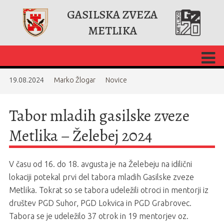
GASILSKA ZVEZA
METLIKA
19.08.2024
Marko Žlogar
Novice
Tabor mladih gasilske zveze
Metlika – Želebej 2024
V času od 16. do 18. avgusta je na Želebeju na idilični
lokaciji potekal prvi del tabora mladih Gasilske zveze
Metlika. Tokrat so se tabora udeležili otroci in mentorji iz
društev PGD Suhor, PGD Lokvica in PGD Grabrovec.
Tabora se je udeležilo 37 otrok in 19 mentorjev oz.