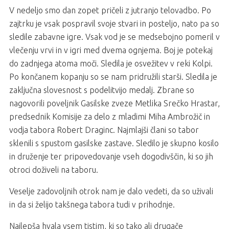
V nedeljo smo dan zopet pričeli z jutranjo telovadbo. Po
zajtrku je vsak pospravil svoje stvari in posteljo, nato pa so
sledile zabavne igre. Vsak vod je se medsebojno pomeril v
vlečenju vrvi in v igri med dvema ognjema. Boj je potekaj
do zadnjega atoma moči. Sledila je osvežitev v reki Kolpi.
Po končanem kopanju so se nam pridružili starši. Sledila je
zaključna slovesnost s podelitvijo medalj. Zbrane so
nagovorili poveljnik Gasilske zveze Metlika Srečko Hrastar,
predsednik Komisije za delo z mladimi Miha Ambrožič in
vodja tabora Robert Draginc. Najmlajši člani so tabor
sklenili s spustom gasilske zastave. Sledilo je skupno kosilo
in druženje ter pripovedovanje vseh dogodivščin, ki so jih
otroci doživeli na taboru.
Veselje zadovoljnih otrok nam je dalo vedeti, da so uživali
in da si želijo takšnega tabora tudi v prihodnje.
Najlepša hvala vsem tistim, ki so tako ali drugače