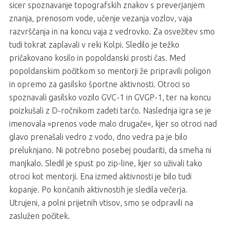
sicer spoznavanje topografskih znakov s preverjanjem
znanja, prenosom vode, učenje vezanja vozlov, vaja
razvrščanja in na koncu vaja z vedrovko. Za osvežitev smo
tudi tokrat zaplavali v reki Kolpi. Sledilo je težko
pričakovano kosilo in popoldanski prosti čas. Med
popoldanskim počitkom so mentorji že pripravili poligon
in opremo za gasilsko športne aktivnosti. Otroci so
spoznavali gasilsko vozilo GVC-1 in GVGP-1, ter na koncu
poizkušali z D-ročnikom zadeti tarčo. Naslednja igra se je
imenovala »prenos vode malo drugače«, kjer so otroci nad
glavo prenašali vedro z vodo, dno vedra pa je bilo
preluknjano. Ni potrebno posebej poudariti, da smeha ni
manjkalo. Sledil je spust po zip-line, kjer so uživali tako
otroci kot mentorji. Ena izmed aktivnosti je bilo tudi
kopanje. Po končanih aktivnostih je sledila večerja.
Utrujeni, a polni prijetnih vtisov, smo se odpravili na
zaslužen počitek.