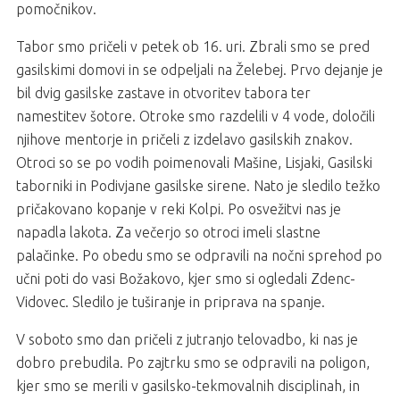
pomočnikov.
Tabor smo pričeli v petek ob 16. uri. Zbrali smo se pred
gasilskimi domovi in se odpeljali na Želebej. Prvo dejanje je
bil dvig gasilske zastave in otvoritev tabora ter
namestitev šotore. Otroke smo razdelili v 4 vode, določili
njihove mentorje in pričeli z izdelavo gasilskih znakov.
Otroci so se po vodih poimenovali Mašine, Lisjaki, Gasilski
taborniki in Podivjane gasilske sirene. Nato je sledilo težko
pričakovano kopanje v reki Kolpi. Po osvežitvi nas je
napadla lakota. Za večerjo so otroci imeli slastne
palačinke. Po obedu smo se odpravili na nočni sprehod po
učni poti do vasi Božakovo, kjer smo si ogledali Zdenc-
Vidovec. Sledilo je tuširanje in priprava na spanje.
V soboto smo dan pričeli z jutranjo telovadbo, ki nas je
dobro prebudila. Po zajtrku smo se odpravili na poligon,
kjer smo se merili v gasilsko-tekmovalnih disciplinah, in