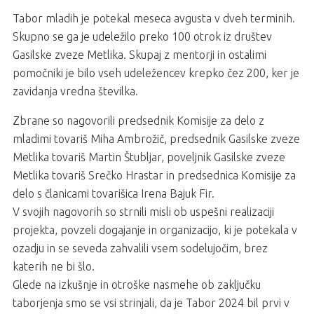
Tabor mladih je potekal meseca avgusta v dveh terminih.
Skupno se ga je udeležilo preko 100 otrok iz društev
Gasilske zveze Metlika. Skupaj z mentorji in ostalimi
pomočniki je bilo vseh udeležencev krepko čez 200, ker je
zavidanja vredna številka.
Zbrane so nagovorili predsednik Komisije za delo z
mladimi tovariš Miha Ambrožič, predsednik Gasilske zveze
Metlika tovariš Martin Štubljar, poveljnik Gasilske zveze
Metlika tovariš Srečko Hrastar in predsednica Komisije za
delo s članicami tovarišica Irena Bajuk Fir.
V svojih nagovorih so strnili misli ob uspešni realizaciji
projekta, povzeli dogajanje in organizacijo, ki je potekala v
ozadju in se seveda zahvalili vsem sodelujočim, brez
katerih ne bi šlo.
Glede na izkušnje in otroške nasmehe ob zaključku
taborjenja smo se vsi strinjali, da je Tabor 2024 bil prvi v