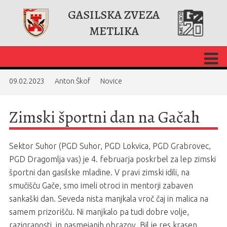
GASILSKA ZVEZA
METLIKA
09.02.2023
Anton Škof
Novice
Zimski športni dan na Gačah
Sektor Suhor (PGD Suhor, PGD Lokvica, PGD Grabrovec,
PGD Dragomlja vas) je 4. februarja poskrbel za lep zimski
športni dan gasilske mladine. V pravi zimski idili, na
smučišču Gače, smo imeli otroci in mentorji zabaven
sankaški dan. Seveda nista manjkala vroč čaj in malica na
samem prizorišču. Ni manjkalo pa tudi dobre volje,
razigranosti, in nasmejanih obrazov. Bil je res krasen